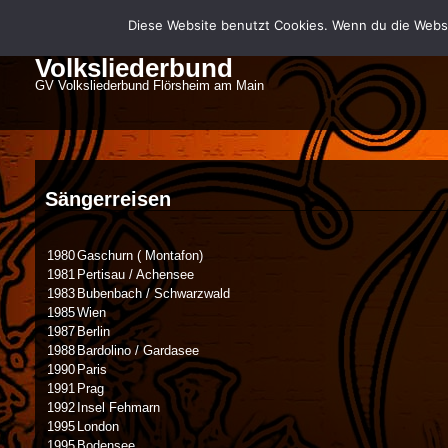
Diese Website benutzt Cookies. Wenn du die Websi
Volksliederbund
GV Volksliederbund Flörsheim am Main
Sängerreisen
1980
Gaschurn ( Montafon)
1981
Pertisau / Achensee
1983
Bubenbach / Schwarzwald
1985
Wien
1987
Berlin
1988
Bardolino / Gardasee
1990
Paris
1991
Prag
1992
Insel Fehmarn
1995
London
1995
Bodensee