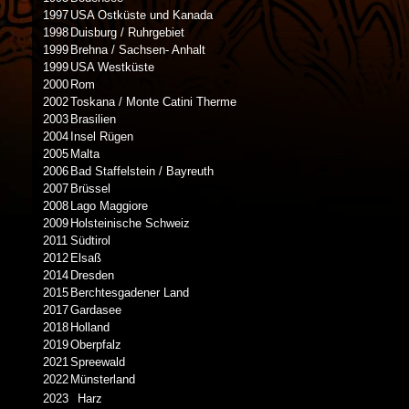
1997
USA Ostküste und Kanada
1998
Duisburg / Ruhrgebiet
1999
Brehna / Sachsen- Anhalt
1999
USA Westküste
2000
Rom
2002
Toskana / Monte Catini Therme
2003
Brasilien
2004
Insel Rügen
2005
Malta
2006
Bad Staffelstein / Bayreuth
2007
Brüssel
2008
Lago Maggiore
2009
Holsteinische Schweiz
2011
Südtirol
2012
Elsaß
2014
Dresden
2015
Berchtesgadener Land
2017
Gardasee
2018
Holland
2019
Oberpfalz
2021
Spreewald
2022
Münsterland
2023
Harz